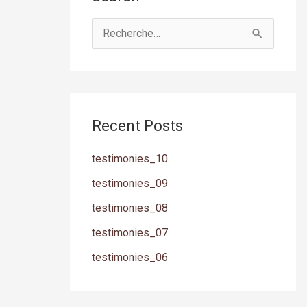
R
e
c
h
Recent Posts
e
r
testimonies_10
c
testimonies_09
h
testimonies_08
e
testimonies_07
r
testimonies_06
: