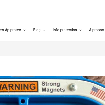
res Apiprotec
Blog
Info protection
A propos