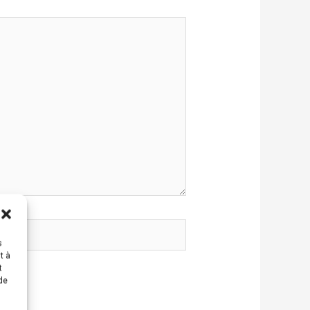
s
t à
t
 de