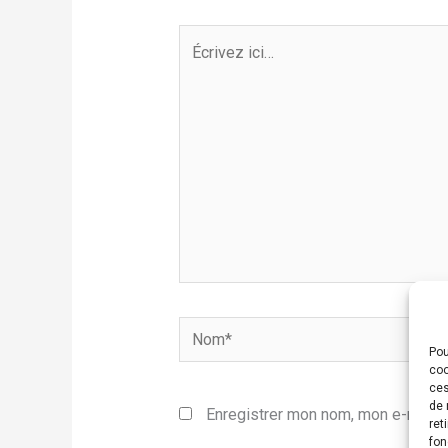
Écrivez
ici…
Nom*
Pou
coo
ces
de 
Enregistrer mon nom, mon e-mail e
ret
fon