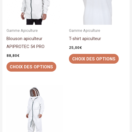
variations.
variati
Les
Les
options
option
peuvent
peuven
Gamme Apiculture
Gamme Apiculture
être
être
Blouson apiculteur
T-shirt apiculteur
choisies
choisi
APIPROTEC 54 PRO
25,00
€
sur
sur
88,80
€
CHOIX DES OPTIONS
la
la
CHOIX DES OPTIONS
page
page
du
du
produit
produit
Ce
produit
a
plusieurs
variations.
Les