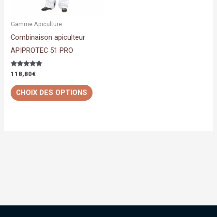
options
peuvent
Gamme Apiculture
être
Combinaison apiculteur
choisies
APIPROTEC 51 PRO
sur
la
Note
118,80
€
5.00
page
sur 5
CHOIX DES OPTIONS
du
produit