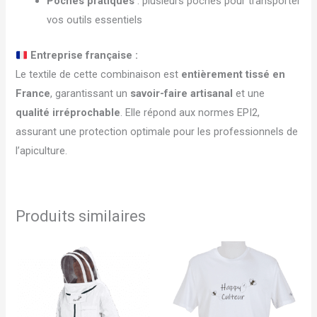
Poches pratiques
: plusieurs poches pour transporter
vos outils essentiels
Entreprise française :
Le textile de cette combinaison est
entièrement tissé en
France
, garantissant un
savoir-faire artisanal
et une
qualité irréprochable
. Elle répond aux normes EPI2,
assurant une protection optimale pour les professionnels de
l’apiculture.
Produits similaires
Ce
Ce
produit
produit
a
a
plusieurs
plusieu