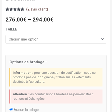
(
2
avis client)
Noté
2
5.00
sur 5
276,00
€
–
294,00
€
basé sur
notations
client
TAILLE
Options de brodage :
Information :
pour une question de certification, nous ne
brodons pas de logo guêpe / frelon sur les vêtements
destinés à l'apiculture.
Attention :
les combinaisons brodées ne peuvent être ni
reprises ni échangées.
Aucun brodage