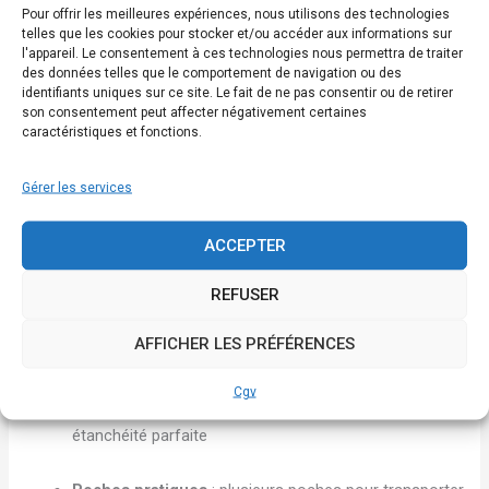
Pour offrir les meilleures expériences, nous utilisons des technologies
telles que les cookies pour stocker et/ou accéder aux informations sur
Protection maximale
: idéale pour les personnes
l'appareil. Le consentement à ces technologies nous permettra de traiter
sensibles ou les zones à forte activité apicole
des données telles que le comportement de navigation ou des
identifiants uniques sur ce site. Le fait de ne pas consentir ou de retirer
son consentement peut affecter négativement certaines
Coupe ergonomique
: liberté de mouvement et
caractéristiques et fonctions.
respirabilité
Gérer les services
Voile anglais rigide
: visibilité optimale et maintien
parfait
ACCEPTER
🧵
Finitions soignées :
REFUSER
Fermeture frontale sécurisée
: équipée d’un rabat
AFFICHER LES PRÉFÉRENCES
anti-intrusion pour empêcher toute entrée d’abeille
Cgv
Poignets et chevilles élastiqués
: assurent une
étanchéité parfaite