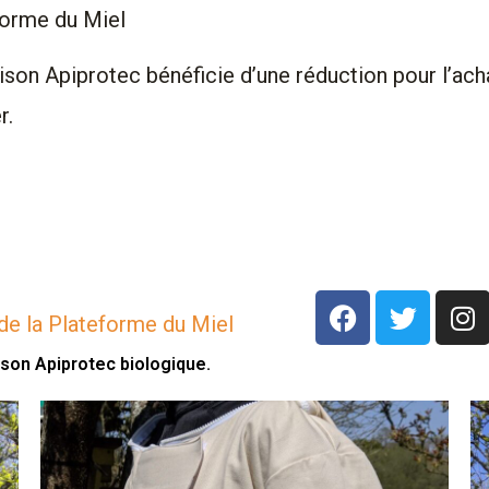
forme du Miel
son Apiprotec bénéficie d’une réduction pour l’ach
r.
F
T
I
de la Plateforme du Miel
a
w
n
c
i
s
son Apiprotec biologique.
e
t
t
b
t
a
o
e
g
o
r
r