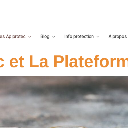
res Apiprotec
Blog
Info protection
A propos
 et La Platefor