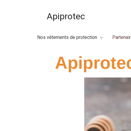
Aller
au
Apiprotec
contenu
Nos vêtements de protection
Partenai
Apiprotec