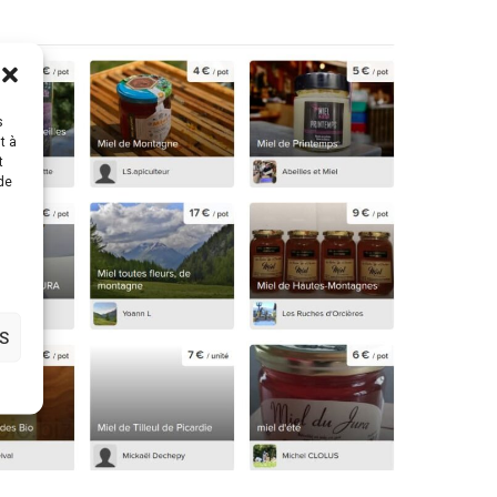
s
t à
t
 de
S