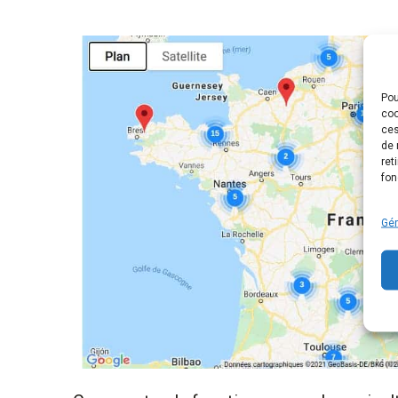
Pou
coo
ces
de 
ret
fon
Gér