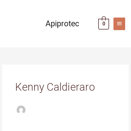
Aller
MEN
au
PRIN
contenu
Apiprotec
0
Kenny Caldieraro