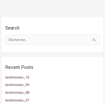
Search
R
e
c
h
Recent Posts
e
r
testimonies_10
c
testimonies_09
h
testimonies_08
e
testimonies_07
r