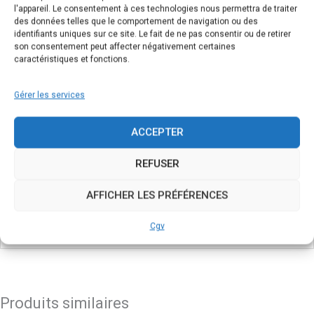
l'appareil. Le consentement à ces technologies nous permettra de traiter
des données telles que le comportement de navigation ou des
identifiants uniques sur ce site. Le fait de ne pas consentir ou de retirer
E-mail
*
son consentement peut affecter négativement certaines
caractéristiques et fonctions.
Enregistrer mon nom, mon e-mail et mon site dans le
Gérer les services
navigateur pour mon prochain commentaire.
ACCEPTER
REFUSER
AFFICHER LES PRÉFÉRENCES
Cgv
Produits similaires