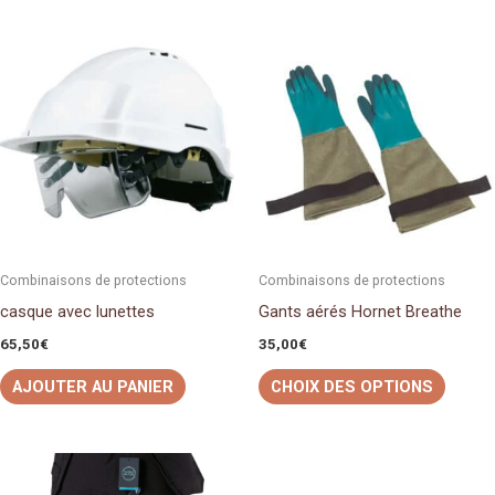
Ce
produit
a
plusieu
variati
Les
option
peuven
être
Combinaisons de protections
Combinaisons de protections
choisi
casque avec lunettes
Gants aérés Hornet Breathe
sur
65,50
€
35,00
€
la
AJOUTER AU PANIER
CHOIX DES OPTIONS
page
du
produit
Ce