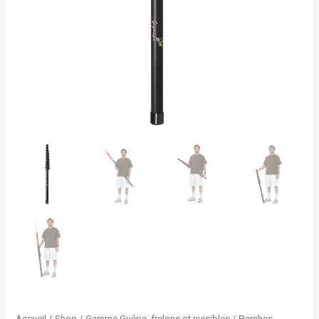
Accueil
/
Shop
/
Gamme Guêpe, frelons et nuisibles
/
Perches