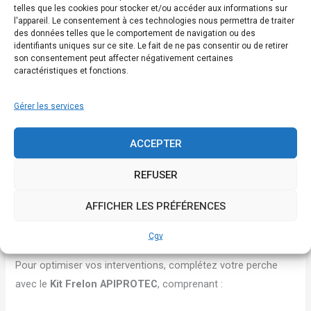
✅
Polyvalente
: traitement de nids de frelons et guêpes,
telles que les cookies pour stocker et/ou accéder aux informations sur
l'appareil. Le consentement à ces technologies nous permettra de traiter
échenillage, entretien de structures en hauteur.
des données telles que le comportement de navigation ou des
✅
Compatible avec Vespikill DHP40 et le Kit Frelon
identifiants uniques sur ce site. Le fait de ne pas consentir ou de retirer
son consentement peut affecter négativement certaines
APIPROTEC
: montage rapide, intervention précise et
caractéristiques et fonctions.
sécurisée.
Gérer les services
Caractéristiques techniques
Matériau : Fibre de carbone robuste et légère
ACCEPTER
Longueur déployée : 7 mètres
REFUSER
Longueur repliée : 1,07 mètre
Poids total : 2,2 kg
AFFICHER LES PRÉFÉRENCES
Diamètre section basse : 50 mm
Cgv
Accessoires recommandés
Pour optimiser vos interventions, complétez votre perche
avec le
Kit Frelon APIPROTEC
, comprenant :