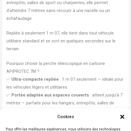
entrepôts, salles de sport ou charpentes, elle permet
d’atteindre 7 mètres sans recourir à une nacelle ou un
échafaudage.
Repliée à seulement 1 m 07, elle tient dans tout véhicule
utilitaire standard et se sort en quelques secondes sur le
terrain.
Pourquoi choisir la perche télescopique en carbone
APIPROTEC 7M ?
✅
Ultra-compacte repliée
: 1 m 07 seulement — idéale pour
les véhicules légers et utilitaires.
✅
Portée adaptée aux espaces couverts
: atteint jusqu’à 7
mètres — parfaite pour les hangars, entrepôts, salles de
sport et charpentes basses.
Cookies
✅
Carbone ultra-léger
: maniabilité optimale et fatigue
réduite lors des interventions prolongées.
Pour offrir les meilleures expériences, nous utilisons des technologies