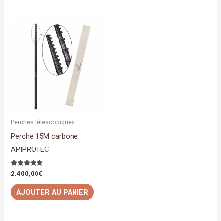
Perches télescopiques
Perche 15M carbone
APIPROTEC
Note
2.400,00
€
5.00
sur 5
AJOUTER AU PANIER