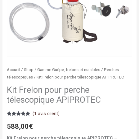
Accueil
/
Shop
/
Gamme Guêpe, frelons et nuisibles
/
Perches
télescopiques
/ Kit Frelon pour perche télescopique APIPROTEC
Kit Frelon pour perche
télescopique APIPROTEC
(
1
avis client)
Noté
1
5.00
sur 5
588,00
€
basé sur
notation
client
Kit Frelon pour perche télescopique APIPROTEC –