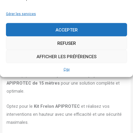
Clip de fixation aimanté pour perche
Drapeau de fixation pour le bout de la perche
Gérer les services
Aiguillon droit et aiguillon courbé à raccord rapide
Poudreuse DR5
avec vanne 6 bars, raccord rapide et
ACCEPTER
sac de transport APIPROTEC
REFUSER
Ce kit est l’outil indispensable pour les professionnels de la
AFFICHER LES PRÉFÉRENCES
désinsectisation souhaitant allier sécurité, performance et
efficacité lors de leurs interventions en hauteur. Complétez
Cgv
votre équipement avec la
perche télescopique en carbone
APIPROTEC de 15 mètres
pour une solution complète et
optimale.
Optez pour le
Kit Frelon APIPROTEC
et réalisez vos
interventions en hauteur avec une efficacité et une sécurité
maximales.