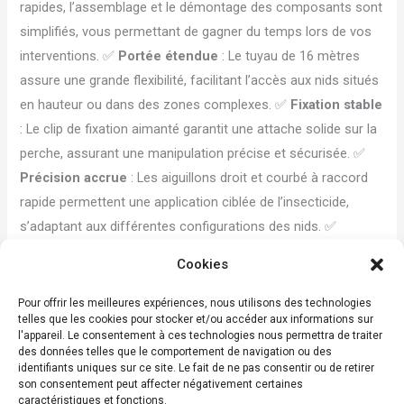
rapides, l’assemblage et le démontage des composants sont
simplifiés, vous permettant de gagner du temps lors de vos
interventions. ✅
Portée étendue
: Le tuyau de 16 mètres
assure une grande flexibilité, facilitant l’accès aux nids situés
en hauteur ou dans des zones complexes. ✅
Fixation stable
: Le clip de fixation aimanté garantit une attache solide sur la
perche, assurant une manipulation précise et sécurisée. ✅
Précision accrue
: Les aiguillons droit et courbé à raccord
rapide permettent une application ciblée de l’insecticide,
s’adaptant aux différentes configurations des nids. ✅
Efficacité professionnelle
: La poudreuse DR5, équipée
Cookies
d’une vanne 6 bars et d’un raccord rapide, assure une
diffusion optimale de la poudre insecticide, maximisant
Pour offrir les meilleures expériences, nous utilisons des technologies
telles que les cookies pour stocker et/ou accéder aux informations sur
l’efficacité du traitement.
l'appareil. Le consentement à ces technologies nous permettra de traiter
des données telles que le comportement de navigation ou des
Contenu du Kit Frelon APIPROTEC :
identifiants uniques sur ce site. Le fait de ne pas consentir ou de retirer
son consentement peut affecter négativement certaines
Tuyau de 16 mètres
caractéristiques et fonctions.