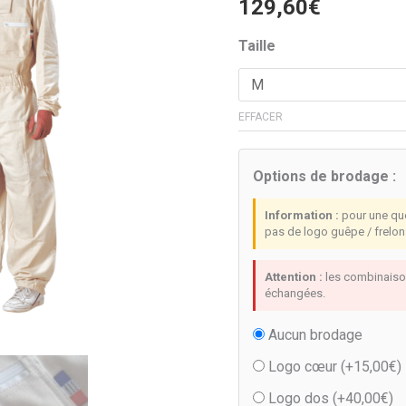
sur 5 basé
129,60
€
PRO51
sur
notations
Coton
Taille
client
biologique
EFFACER
Options de brodage :
Information :
pour une que
pas de logo guêpe / frelon 
Attention :
les combinaison
échangées.
Aucun brodage
Logo cœur (+
15,00
€
)
Logo dos (+
40,00
€
)