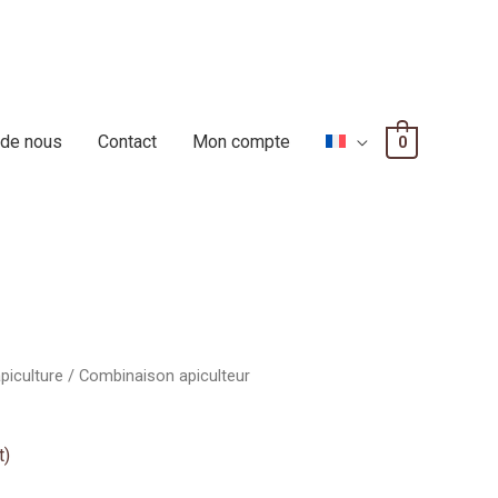
 de nous
Contact
Mon compte
0
piculture
/ Combinaison apiculteur
t)