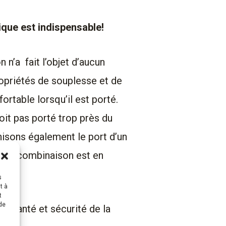
ue est indispensable!
 n’a fait l’objet d’aucun
propriétés de souplesse et de
rtable lorsqu’il est porté.
it pas porté trop près du
isons également le port d’un
Notre combinaison est en
s
t à
t
 de
e santé et sécurité de la