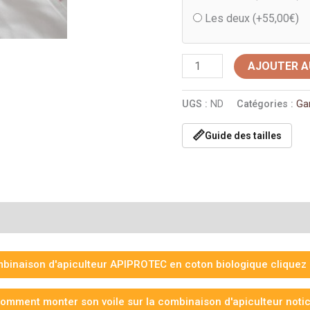
Les deux (+
55,00
€
)
AJOUTER A
UGS :
ND
Catégories :
Ga
📏
Guide des tailles
mentaires
Avis (13)
inaison d'apiculteur APIPROTEC en coton biologique cliquez i
omment monter son voile sur la combinaison d'apiculteur noti