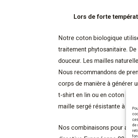
Lors de forte température
Notre coton biologique utilisé
traitement phytosanitaire. De 
douceur. Les mailles naturell
Nous recommandons de prendre
corps de manière à générer u
t-shirt en lin ou en coton po
maille sergé résistante à l’a
Pou
coo
ces
de 
Nos combinaisons pour apicul
ret
fon