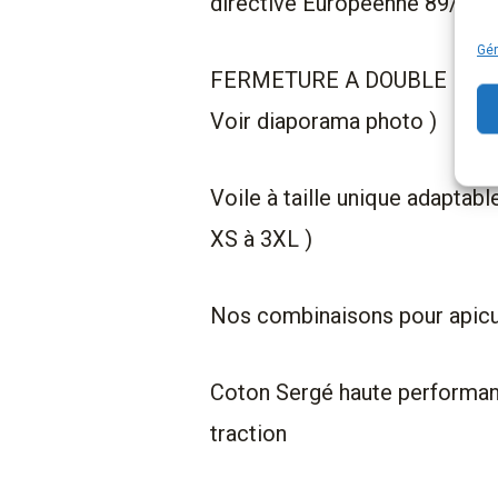
directive Européenne 89/686
Gér
FERMETURE A DOUBLE RUBA
Voir diaporama photo )
Voile à taille unique adaptab
XS à 3XL )
Nos combinaisons pour apicul
Coton Sergé haute performanc
traction