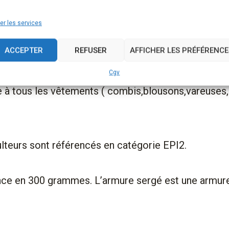
/CEE.
er les services
N AUTO AGRIPPANT ANTI- INTRUSION COUTURE
ACCEPTER
REFUSER
AFFICHER LES PRÉFÉRENCE
Cgv
le à tous les vêtements ( combis,blousons,vareuses, 
teurs sont référencés en catégorie EPI2.
e en 300 grammes. L’armure sergé est une armure ré