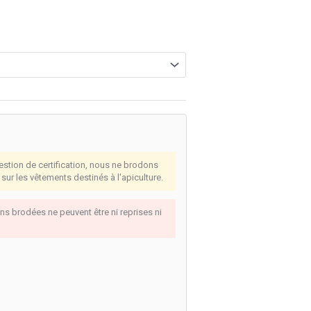
stion de certification, nous ne brodons
sur les vêtements destinés à l'apiculture.
s brodées ne peuvent être ni reprises ni