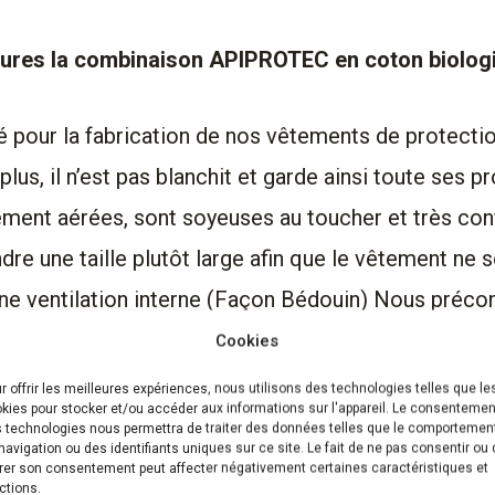
s la combinaison APIPROTEC en coton biologiq
 pour la fabrication de nos vêtements de protection
plus, il n’est pas blanchit et garde ainsi toute ses 
ement aérées, sont soyeuses au toucher et très confo
 une taille plutôt large afin que le vêtement ne so
ne ventilation interne (Façon Bédouin) Nous précon
rté sous la combinaison de taille large également. 
Cookies
brasion et aux déchirements.
r offrir les meilleures expériences, nous utilisons des technologies telles que le
kies pour stocker et/ou accéder aux informations sur l'appareil. Le consentemen
 technologies nous permettra de traiter des données telles que le comportemen
navigation ou des identifiants uniques sur ce site. Le fait de ne pas consentir ou
teurs sont conformes aux exigences essentielles d
irer son consentement peut affecter négativement certaines caractéristiques et
ctions.