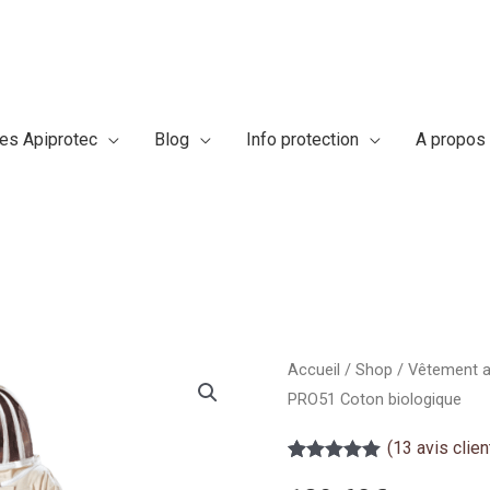
res Apiprotec
Blog
Info protection
A propos
quantité
Accueil
/
Shop
/
Vêtement a
PRO51 Coton biologique
de
Combinaison
(
13
avis clien
apiculteur
Noté
13
5.00